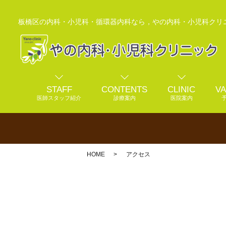
板橋区の内科・小児科・循環器内科なら，やの内科・小児科クリ
STAFF
CONTENTS
CLINIC
VA
医師スタッフ紹介
診療案内
医院案内
HOME
アクセス