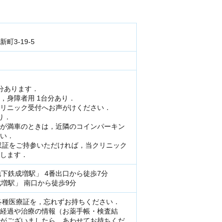
町3-19-5
分あります．
，身障者用 1台分あり．
リニック受付へお声がけください．
り．
が満車のときは，近隣のコインパーキン
い．
収証をご持参いただければ，当クリニック
します．
地下鉄成増駅」 4番出口から徒歩7分
成増駅」 南口から徒歩9分
各種医療証を，忘れずお持ちください．
経過や治療の情報（お薬手帳・検査結
がございましたら，あわせてお持ちくだ