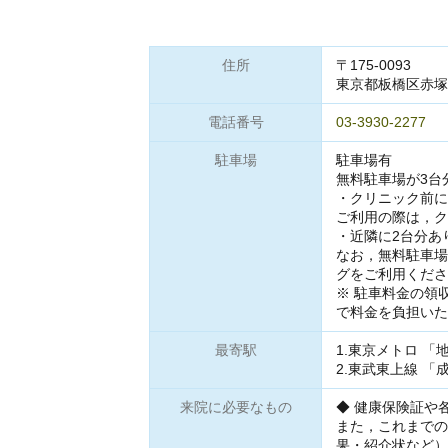
住所
〒175-0093
東京都板橋区赤塚新
電話番号
03-3930-2277
駐車場
駐車場有
無料駐車場が3台
・クリニック前に
ご利用の際は，ク
・近隣に2台分あ
なお，無料駐車場
グをご利用くださ
※ 駐車料金の領
で料金を負担いた
最寄駅
1.東京メトロ 「
2.東武東上線 「
来院に必要なもの
◆ 健康保険証や
また，これまでの
果・紹介状など）