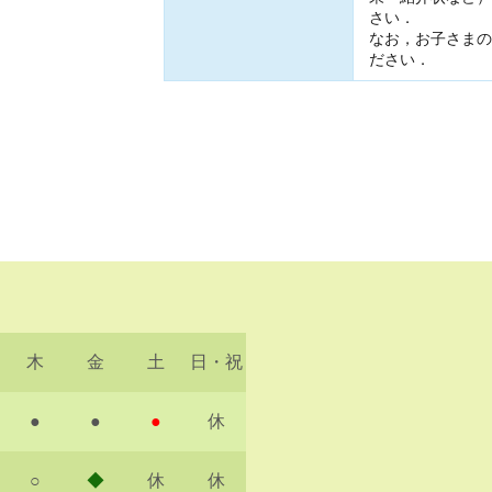
さい．
なお，お子さまの
ださい．
木
金
土
日・祝
●
●
●
休
○
◆
休
休