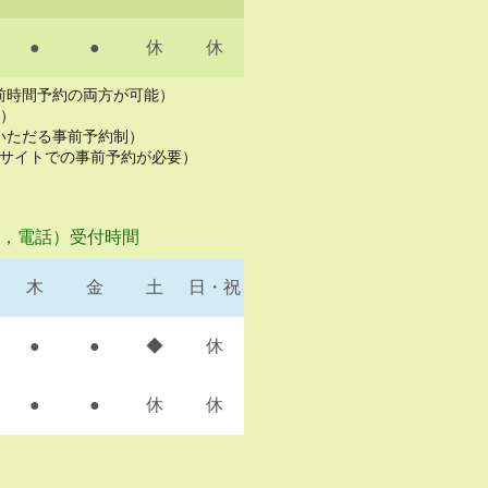
●
●
休
休
事前時間予約の両方が可能）
上）
りいただる事前予約制）
bサイトでの事前予約が必要）
E，電話）受付時間
木
金
土
日・祝
●
●
◆
休
●
●
休
休