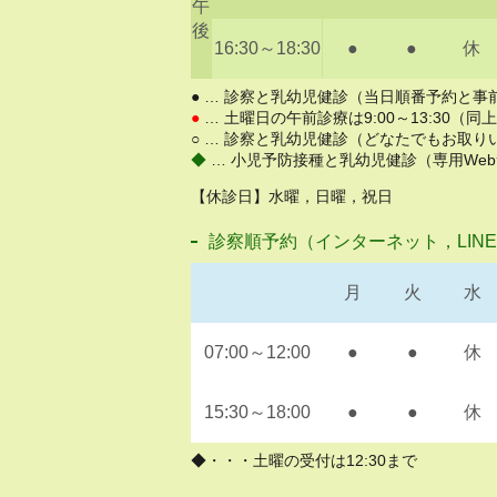
午
後
16:30～18:30
●
●
休
● … 診察と乳幼児健診（当日順番予約と
●
… 土曜日の午前診療は9:00～13:30（同
○ … 診察と乳幼児健診（どなたでもお取
◆
… 小児予防接種と乳幼児健診（専用We
【休診日】水曜，日曜，祝日
診察順予約（インターネット，LIN
月
火
水
07:00～12:00
●
●
休
15:30～18:00
●
●
休
◆・・・土曜の受付は12:30まで