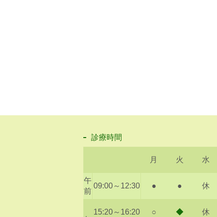
診療時間
月
火
水
午
09:00～12:30
●
●
休
前
15:20～16:20
○
◆
休