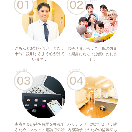
きちんとお話を伺い，また，
お子さまから，ご年配の方ま
十分に説明するよう心がけて
で親身になって診療いたしま
います．
す．
患者さまの待ち時間を軽減す
バリアフリー設計であり，院
るため，ネット・電話での診
内感染予防のための隔離室も