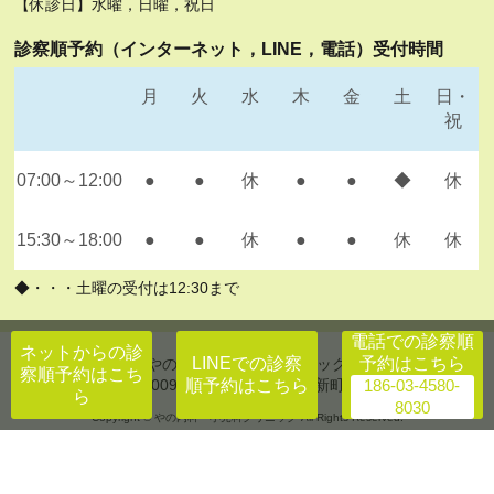
【休診日】水曜，日曜，祝日
診察順予約（インターネット，LINE，電話）受付時間
月
火
水
木
金
土
日・
祝
07:00～12:00
●
●
休
●
●
◆
休
15:30～18:00
●
●
休
●
●
休
休
◆・・・土曜の受付は12:30まで
電話での
診察順
ネットからの
診
LINEでの
診察
予約はこちら
やの内科・小児科クリニック
察順予約はこち
順予約はこちら
〒175-0093 東京都板橋区赤塚新町3-19-5
ら
Copyright © やの内科・小児科クリニック All Rights Reserved.