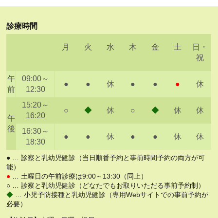
診療時間
月
火
水
木
金
土
日・
祝
午
09:00～
●
●
休
●
●
●
休
前
12:30
15:20～
○
◆
休
○
◆
休
休
16:20
午
後
16:30～
●
●
休
●
●
休
休
18:30
● … 診察と乳幼児健診（当日順番予約と事前時間予約の両方が可
能）
●
… 土曜日の午前診療は9:00～13:30（同上）
○ … 診察と乳幼児健診（どなたでもお取りいただる事前予約制）
◆
… 小児予防接種と乳幼児健診（専用Webサイトでの事前予約が
必要）