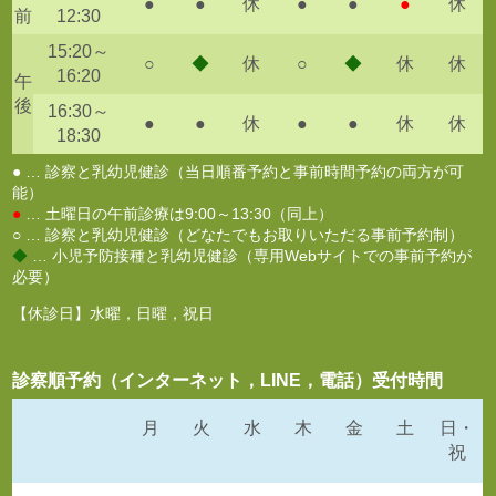
●
●
休
●
●
●
休
前
12:30
15:20～
○
◆
休
○
◆
休
休
16:20
午
後
16:30～
●
●
休
●
●
休
休
18:30
● … 診察と乳幼児健診（当日順番予約と事前時間予約の両方が可
能）
●
… 土曜日の午前診療は9:00～13:30（同上）
○ … 診察と乳幼児健診（どなたでもお取りいただる事前予約制）
◆
… 小児予防接種と乳幼児健診（専用Webサイトでの事前予約が
必要）
【休診日】水曜，日曜，祝日
診察順予約（インターネット，LINE，電話）受付時間
月
火
水
木
金
土
日・
祝