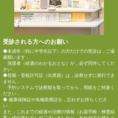
受診される方へのお願い
◆未成年（特に中学生以下）の方だけでの受診は，ご遠
慮願います．
保護者（経過のわかるおとな）が，必ず同伴してくだ
さい．
◆登園・登校許可証（出席届）は，診察せずに発行でき
ません．
予約システムで診察順を取ってから，用紙をご持参く
ださい．
◆ 健康保険証や各種医療証を，忘れずお持ちくださ
い．
また，これまでの経過や治療の情報（お薬手帳・検査結
果・紹介状など）がございましたら，あわせてお持ちく