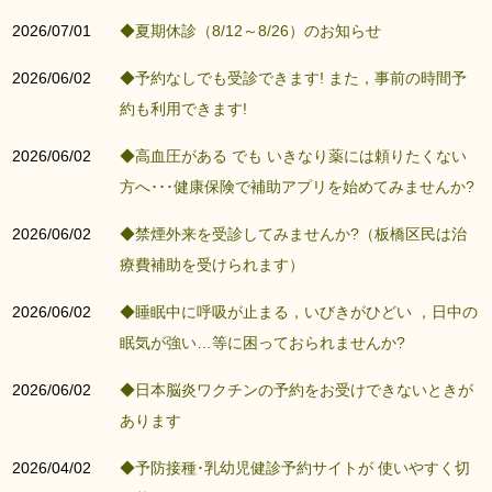
2026/07/01
◆夏期休診（8/12～8/26）のお知らせ
2026/06/02
◆予約なしでも受診できます! また，事前の時間予
約も利用できます!
2026/06/02
◆高血圧がある でも いきなり薬には頼りたくない
方へ･･･健康保険で補助アプリを始めてみませんか?
2026/06/02
◆禁煙外来を受診してみませんか?（板橋区民は治
療費補助を受けられます）
2026/06/02
◆睡眠中に呼吸が止まる，いびきがひどい ，日中の
眠気が強い…等に困っておられませんか?
2026/06/02
◆日本脳炎ワクチンの予約をお受けできないときが
あります
2026/04/02
◆予防接種･乳幼児健診予約サイトが 使いやすく切