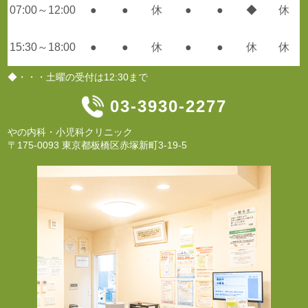
07:00～12:00
●
●
休
●
●
◆
休
15:30～18:00
●
●
休
●
●
休
休
◆・・・土曜の受付は12:30まで
03-3930-2277
やの内科・小児科クリニック
〒175-0093 東京都板橋区赤塚新町3-19-5