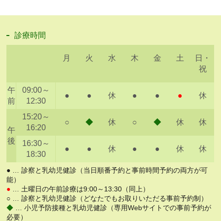
診療時間
月
火
水
木
金
土
日・
祝
午
09:00～
●
●
休
●
●
●
休
前
12:30
15:20～
○
◆
休
○
◆
休
休
16:20
午
後
16:30～
●
●
休
●
●
休
休
18:30
● … 診察と乳幼児健診（当日順番予約と事前時間予約の両方が可
能）
●
… 土曜日の午前診療は9:00～13:30（同上）
○ … 診察と乳幼児健診（どなたでもお取りいただる事前予約制）
◆
… 小児予防接種と乳幼児健診（専用Webサイトでの事前予約が
必要）