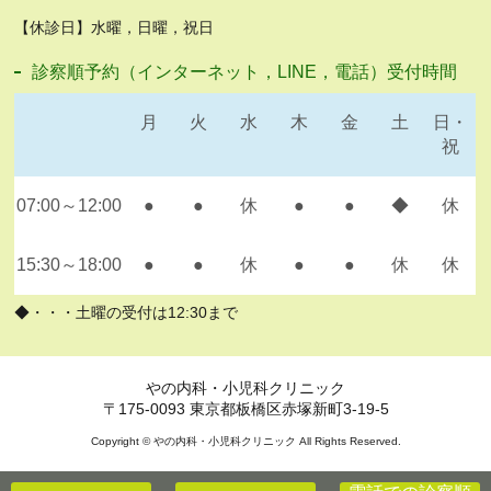
【休診日】水曜，日曜，祝日
診察順予約（インターネット，LINE，電話）受付時間
月
火
水
木
金
土
日・
祝
07:00～12:00
●
●
休
●
●
◆
休
15:30～18:00
●
●
休
●
●
休
休
◆・・・土曜の受付は12:30まで
やの内科・小児科クリニック
〒175-0093 東京都板橋区赤塚新町3-19-5
Copyright © やの内科・小児科クリニック All Rights Reserved.